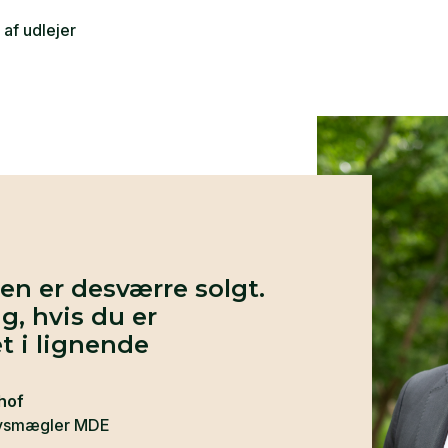
 af udlejer
n er desværre solgt.
g, hvis du er
t i lignende
rhof
rvsmægler MDE