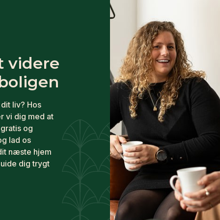
t videre
oligen
dit liv? Hos
r vi dig med at
 gratis og
og lad os
dit næste hjem
guide dig trygt