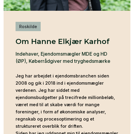
Roskilde
Om Hanne Elkjær Karhof
Indehaver, Ejendomsmægler MDE og HD
(ØP), Køberrådgiver med tryghedsmærke
Jeg har arbejdet i ejendomsbranchen siden
2008 og gik i 2018 ind i ejendoms­mægler
verdenen. Jeg har siddet med
ejendomsbudgetter på trecifrede million­beløb,
været med til at skabe værdi for mange
foreninger, i form af økonomiske analyser,
regnskab og procesoptimering og et
struktureret overblik for driften.
Siden har jeg uddannet mig til ejendomsmægler