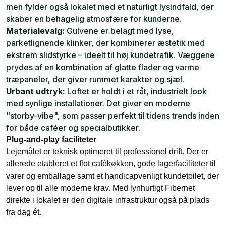
men fylder også lokalet med et naturligt lysindfald, der
skaber en behagelig atmosfære for kunderne.
Materialevalg:
Gulvene er belagt med lyse,
parketlignende klinker, der kombinerer æstetik med
ekstrem slidstyrke – ideelt til høj kundetrafik. Væggene
prydes af en kombination af glatte flader og varme
træpaneler, der giver rummet karakter og sjæl.
Urbant udtryk:
Loftet er holdt i et råt, industrielt look
med synlige installationer. Det giver en moderne
"storby-vibe", som passer perfekt til tidens trends inden
for både caféer og specialbutikker.
Plug-and-play faciliteter
Lejemålet er teknisk optimeret til professionel drift. Der er
allerede etableret et flot cafékøkken, gode lagerfaciliteter til
varer og emballage samt et handicapvenligt kundetoilet, der
lever op til alle moderne krav. Med lynhurtigt Fibernet
direkte i lokalet er den digitale infrastruktur også på plads
fra dag ét.