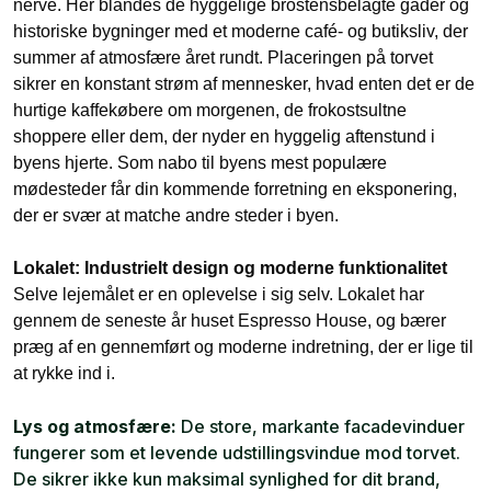
nerve. Her blandes de hyggelige brostensbelagte gader og
historiske bygninger med et moderne café- og butiksliv, der
summer af atmosfære året rundt. Placeringen på torvet
sikrer en konstant strøm af mennesker, hvad enten det er de
hurtige kaffekøbere om morgenen, de frokostsultne
shoppere eller dem, der nyder en hyggelig aftenstund i
byens hjerte. Som nabo til byens mest populære
mødesteder får din kommende forretning en eksponering,
der er svær at matche andre steder i byen.
Lokalet: Industrielt design og moderne funktionalitet
Selve lejemålet er en oplevelse i sig selv. Lokalet har
gennem de seneste år huset Espresso House, og bærer
præg af en gennemført og moderne indretning, der er lige til
at rykke ind i.
Lys og atmosfære:
De store, markante facadevinduer
fungerer som et levende udstillingsvindue mod torvet.
De sikrer ikke kun maksimal synlighed for dit brand,