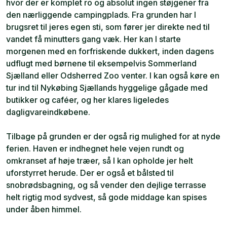
hvor der er komplet ro og absolut ingen støjgener fra
den nærliggende campingplads. Fra grunden har I
brugsret til jeres egen sti, som fører jer direkte ned til
vandet få minutters gang væk. Her kan I starte
morgenen med en forfriskende dukkert, inden dagens
udflugt med børnene til eksempelvis Sommerland
Sjælland eller Odsherred Zoo venter. I kan også køre en
tur ind til Nykøbing Sjællands hyggelige gågade med
butikker og caféer, og her klares ligeledes
dagligvareindkøbene.
Tilbage på grunden er der også rig mulighed for at nyde
ferien. Haven er indhegnet hele vejen rundt og
omkranset af høje træer, så I kan opholde jer helt
uforstyrret herude. Der er også et bålsted til
snobrødsbagning, og så vender den dejlige terrasse
helt rigtig mod sydvest, så gode middage kan spises
under åben himmel.