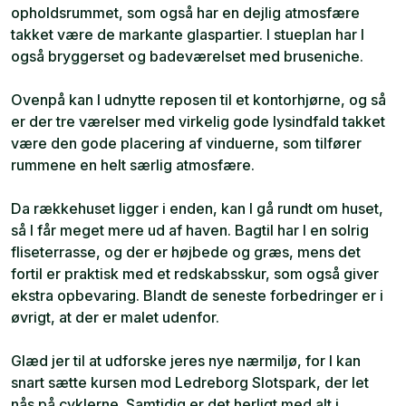
opholdsrummet, som også har en dejlig atmosfære
takket være de markante glaspartier. I stueplan har I
også bryggerset og badeværelset med bruseniche.
Ovenpå kan I udnytte reposen til et kontorhjørne, og så
er der tre værelser med virkelig gode lysindfald takket
være den gode placering af vinduerne, som tilfører
rummene en helt særlig atmosfære.
Da rækkehuset ligger i enden, kan I gå rundt om huset,
så I får meget mere ud af haven. Bagtil har I en solrig
fliseterrasse, og der er højbede og græs, mens det
fortil er praktisk med et redskabsskur, som også giver
ekstra opbevaring. Blandt de seneste forbedringer er i
øvrigt, at der er malet udenfor.
Glæd jer til at udforske jeres nye nærmiljø, for I kan
snart sætte kursen mod Ledreborg Slotspark, der let
nås på cyklerne. Samtidig er det herligt med alt i