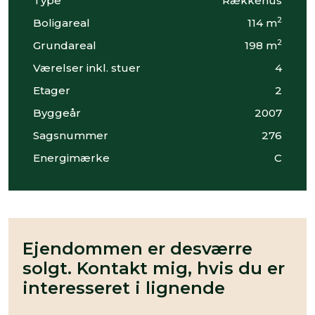
Type
Rækkehus
2
Boligareal
114 m
2
Grundareal
198 m
Værelser inkl. stuer
4
Etager
2
Byggeår
2007
Sagsnummer
276
Energimærke
C
Ejendommen er desværre
solgt. Kontakt mig, hvis du er
interesseret i lignende