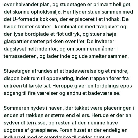
over halvandet plan, og stueetagen er primært helliget
det skønne opholdsmiljø. Her flyder stuen sammen med
det U-formede køkken, der er placeret i et indhak. De
hvide fronter skaber i kombination med trægulvet og
den lyse bordplade et flot udtryk, og stuens høje
glaspartier sætter prikken over i'et. De inviterer
dagslyset helt indenfor, og om sommeren åbner I
terrassedøren, og lader inde og ude smelter sammen.
Stueetagen afrundes af et badeværelse og et mindre,
disponibelt rum til opbevaring, inden trappen fører fra
entréen til første sal. Heroppe giver en fordelingsrepos
adgang til fire værelser og endnu et badeværelse.
Sommeren nydes i haven, der takket være placeringen i
enden af rækken er større end ellers. Herude er der en
sydvendt terrasse, og resten af den nemme have
udgøres af græsplæne. Foran huset er der endelig en
indkørsel med et overdække til cykler samt et