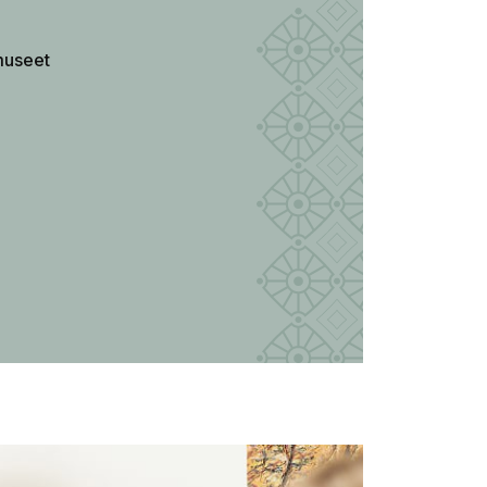
e
museet