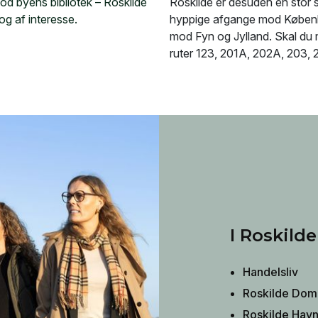
od byens bibliotek – Roskilde
Roskilde er desuden en stor
bog af interesse.
hyppige afgange mod Københ
mod Fyn og Jylland. Skal du 
ruter 123, 201A, 202A, 203,
I Roskilde
Handelsliv
Roskilde Dom
Roskilde Hav