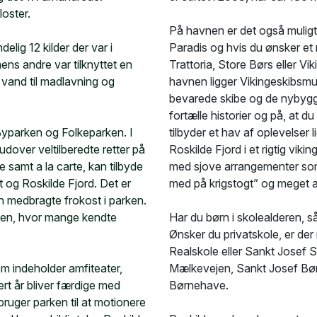
oster.
På havnen er det også muligt
lig 12 kilder der var i
Paradis og hvis du ønsker et 
ens andre var tilknyttet en
Trattoria, Store Børs eller V
t vand til madlavning og
havnen ligger Vikingeskibsmu
bevarede skibe og de nybygge
fortælle historier og på, at d
Byparken og Folkeparken. I
tilbyder et hav af oplevelser li
udover veltilberedte retter på
Roskilde Fjord i et rigtig viki
e samt a la carte, kan tilbyde
med sjove arrangementer som 
 og Roskilde Fjord. Det er
med på krigstogt” og meget 
in medbragte frokost i parken.
rken, hvor mange kendte
Har du børn i skolealderen, s
Ønsker du privatskole, er der
Realskole eller Sankt Josef 
m indeholder amfiteater,
Mælkevejen, Sankt Josef B
rt år bliver færdige med
Børnehave.
ruger parken til at motionere