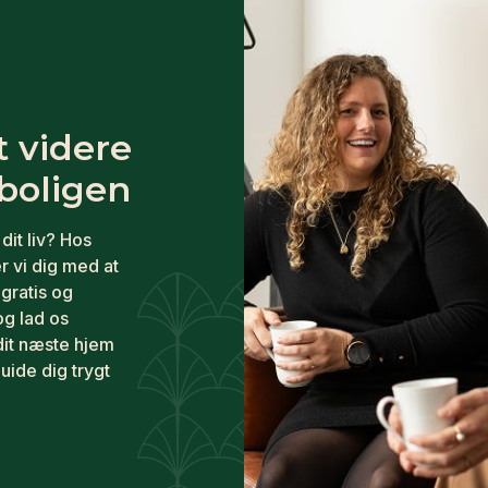
t videre
oligen
dit liv? Hos
r vi dig med at
 gratis og
og lad os
dit næste hjem
guide dig trygt