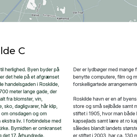
lde C
il herlighed. Byen byder på
Der er lydbøger med mange fan
er det hele på et afgrænset
benytte computere, film og m
 handelsgaden i Roskilde,
forskelligartede arrangement
 700 meter lange gade, der
lt fra blomster, vin,
Roskilde havn er en af byens s
 sko, dagligvarer, hår klip,
store og små sejlbåde samt m
es om onsdagen og om
stiftet i 1905, hvor man både 
ekstra liv. I forbindelse med
kapsejlads samt lære at ro k
rke. Bymidten er omkranset
således blandt landets størst
 det 17. århundrede.
er stiftet i 2003, har ca. 13