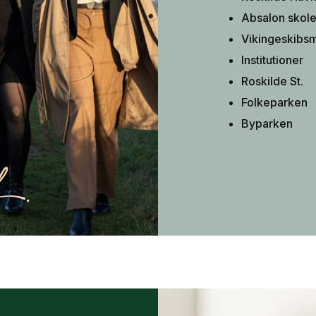
Absalon skol
Vikingeskibs
Institutioner
Roskilde St.
Folkeparken
Byparken