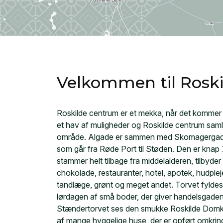
Velkommen til Roski
Roskilde centrum er et mekka, når det kommer t
et hav af muligheder og Roskilde centrum saml
område. Algade er sammen med Skomagergade
som går fra Røde Port til Støden. Den er knap
stammer helt tilbage fra middelalderen, tilbyder a
chokolade, restauranter, hotel, apotek, hudpleje,
tandlæge, grønt og meget andet. Torvet fyld
lørdagen af små boder, der giver handelsgaden 
Stændertorvet ses den smukke Roskilde Domki
af mange hyggelige huse, der er opført omkring