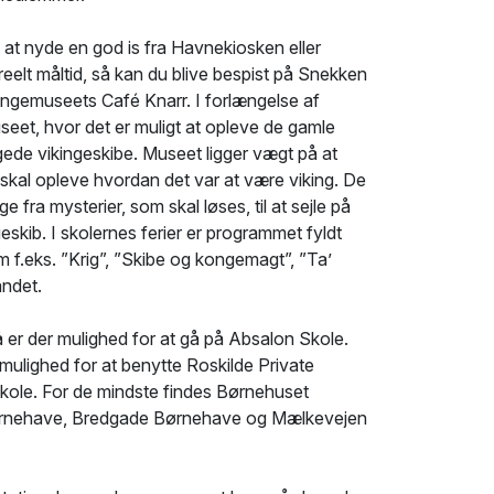
 at nyde en god is fra Havnekiosken eller
reelt måltid, så kan du blive bespist på Snekken
ikingemuseets Café Knarr. I forlængelse af
seet, hvor det er muligt at opleve de gamle
de vikingeskibe. Museet ligger vægt på at
u skal opleve hvordan det var at være viking. De
ge fra mysterier, som skal løses, til at sejle på
ngeskib. I skolernes ferier er programmet fyldt
f.eks. ”Krig”, ”Skibe og kongemagt”, ”Ta’
andet.
å er der mulighed for at gå på Absalon Skole.
 mulighed for at benytte Roskilde Private
Skole. For de mindste findes Børnehuset
ørnehave, Bredgade Børnehave og Mælkevejen