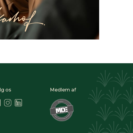
lg os
Medlem af