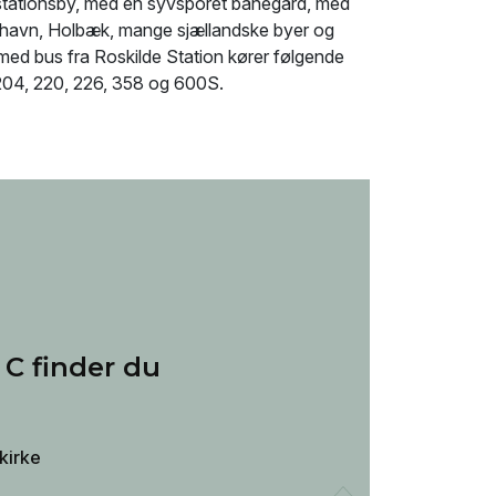
 stationsby, med en syvsporet banegård, med
avn, Holbæk, mange sjællandske byer og
med bus fra Roskilde Station kører følgende
 204, 220, 226, 358 og 600S.
 C finder du
kirke
n