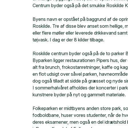
Centrum byder også på det smukke Roskilde Kl
Byens navn er opstået på baggrund af de oprinde
Roskilde. Tre af disse blev anset som hellige, m
eller flere møller eller leverede drikkevand sam
tøjvask. I dag er der 8 kilder tilbage.
Roskilde centrum byder også på de to parker 
Byparken ligger restaurationen Pipers hus, der 
alt fra brunch, frokostanretninger, kaffe og kag
en flot udsigt over såvel parken, havneområdet
dog også tilladt at sidde på græsset og nyde s
I sommerhalvåret afholdes der koncerter i pa
kunstnere byder på nyt og gammelt materiale.
Folkeparken er midtbyens anden store park, so
fodboldbane, huser vores studenter, når de hve
deres eksamener, men også en del idrætshold b