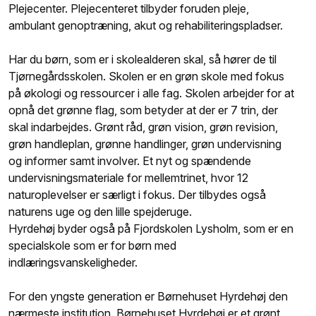
Plejecenter. Plejecenteret tilbyder foruden pleje,
ambulant genoptræning, akut og rehabiliteringspladser.
Har du børn, som er i skolealderen skal, så hører de til
Tjørnegårdsskolen. Skolen er en grøn skole med fokus
på økologi og ressourcer i alle fag. Skolen arbejder for at
opnå det grønne flag, som betyder at der er 7 trin, der
skal indarbejdes. Grønt råd, grøn vision, grøn revision,
grøn handleplan, grønne handlinger, grøn undervisning
og informer samt involver. Et nyt og spændende
undervisningsmateriale for mellemtrinet, hvor 12
naturoplevelser er særligt i fokus. Der tilbydes også
naturens uge og den lille spejderuge.
Hyrdehøj byder også på Fjordskolen Lysholm, som er en
specialskole som er for børn med
indlæringsvanskeligheder.
For den yngste generation er Børnehuset Hyrdehøj den
nærmeste institution. Børnehuset Hyrdehøj er et grønt