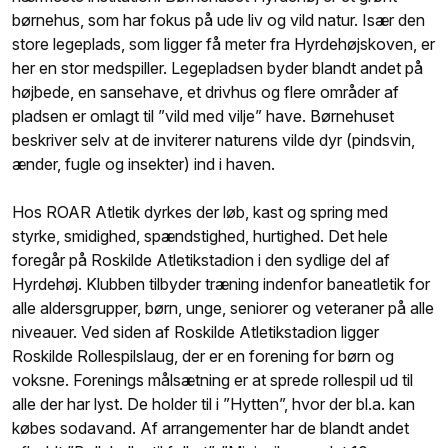
børnehus, som har fokus på ude liv og vild natur. Især den
store legeplads, som ligger få meter fra Hyrdehøjskoven, er
her en stor medspiller. Legepladsen byder blandt andet på
højbede, en sansehave, et drivhus og flere områder af
pladsen er omlagt til ”vild med vilje” have. Børnehuset
beskriver selv at de inviterer naturens vilde dyr (pindsvin,
ænder, fugle og insekter) ind i haven.
Hos ROAR Atletik dyrkes der løb, kast og spring med
styrke, smidighed, spændstighed, hurtighed. Det hele
foregår på Roskilde Atletikstadion i den sydlige del af
Hyrdehøj. Klubben tilbyder træning indenfor baneatletik for
alle aldersgrupper, børn, unge, seniorer og veteraner på alle
niveauer. Ved siden af Roskilde Atletikstadion ligger
Roskilde Rollespilslaug, der er en forening for børn og
voksne. Forenings målsætning er at sprede rollespil ud til
alle der har lyst. De holder til i ”Hytten”, hvor der bl.a. kan
købes sodavand. Af arrangementer har de blandt andet