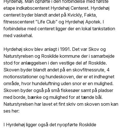
Hyrdehøj. Man opførte i den forbindelse med første
etape indkøbscenteret Hyrdehøj Centeret. Hyrdehøj
centeret byder blandt andet på Kvickly, Fakta,
fitnesscenteret ”Life Club” og Hyrdehøj Apotek. I
forbindelse med centeret ligger der en lokal tankstation
med vaskehal.
Hyrdehøj skov blev anlagt i 1991. Det var Skov og
Naturstyrelsen og Roskilde kommune der i samarbejde
stod for anlæggelsen i den vestlige del af Roskilde.
Skoven byder blandt andet på en skovfitnessrute, 4
motionsstationer og hundeskoven, der er et indhegnet
område, hvor hundeluftning uden snor er en mulighed.
Skoven byder også på små fiskesøer samt på pladser
med borde, bænke og mulighed for at tænde bål.
Naturstyrelsen har lavet et fint skriv om skoven som kan
ses her:
I Hyrdehøj ligger også det nyopførte Roskilde