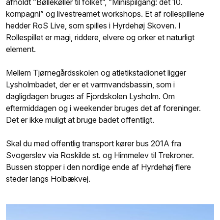
afholdt ”Bøllekøller til folket”, ”Minispilgang: det 10.
kompagni” og livestreamet workshops. Et af rollespillene
hedder RoS Live, som spilles i Hyrdehøj Skoven. I
Rollespillet er magi, riddere, elvere og orker et naturligt
element.
Mellem Tjørnegårdsskolen og atletikstadionet ligger
Lysholmbadet, der er et varmvandsbassin, som i
dagligdagen bruges af Fjordskolen Lysholm. Om
eftermiddagen og i weekender bruges det af foreninger.
Det er ikke muligt at bruge badet offentligt.
Skal du med offentlig transport kører bus 201A fra
Svogerslev via Roskilde st. og Himmelev til Trekroner.
Bussen stopper i den nordlige ende af Hyrdehøj flere
steder langs Holbækvej.