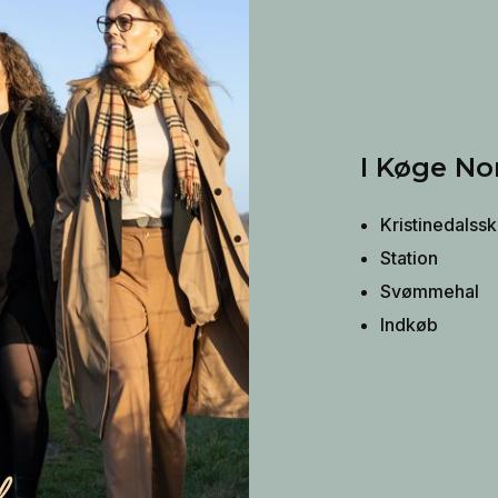
I Køge No
Kristinedalss
Station
Svømmehal
Indkøb