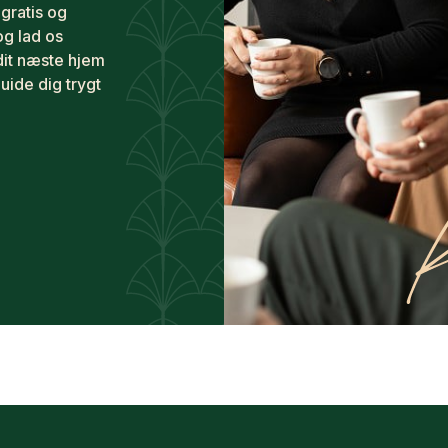
 gratis og
og lad os
dit næste hjem
guide dig trygt