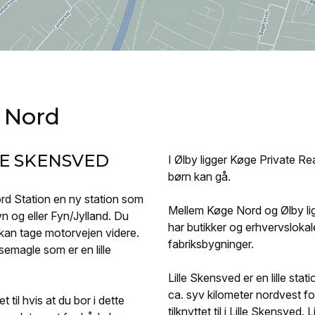
 Nord
LLE SKENSVED
I Ølby ligger Køge Private Re
børn kan gå.
rd Station en ny station som
Mellem Køge Nord og Ølby li
og eller Fyn/Jylland. Du
har butikker og erhvervsloka
 kan tage motorvejen videre.
fabriksbygninger.
emagle som er en lille
Lille Skensved er en lille sta
ca. syv kilometer nordvest f
 til hvis at du bor i dette
tilknyttet til i Lille Skensved