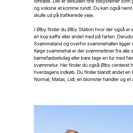
område. Der er desuden fine stisystemer som 
og voksne at komme rundt. Du kan også nemt k
skulle ud på trafikerede veje.
I Ølby finder du Ølby Station hvor der også er 
en kop kaffe eller andet med på farten. Derud
Svømmeland og overfor svømmehallen ligger den
Køge svømmehal er der svømmetimer fra alle a
børnefødselsdag eller bare tage en tur med fam
svømmetur. Her finder du også Ølby centeret hv
hverdagens indkøb. Du finder blandt andet en
Normal, Matas, Lidl, en blomster handler og et