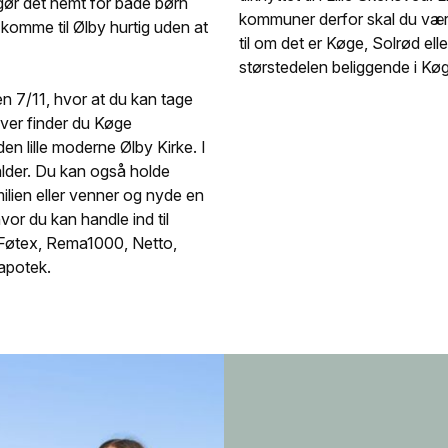
gør det nemt for både børn
kommuner derfor skal du vær
omme til Ølby hurtig uden at
til om det er Køge, Solrød e
størstedelen beliggende i K
en 7/11, hvor at du kan tage
over finder du Køge
 lille moderne Ølby Kirke. I
lder. Du kan også holde
ilien eller venner og nyde en
or du kan handle ind til
 Føtex, Rema1000, Netto,
 apotek.