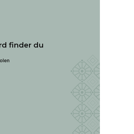
rd finder du
kolen