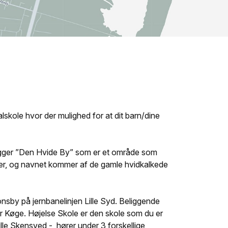
alskole hvor der mulighed for at dit barn/dine
gger ”Den Hvide By” som er et område som
ler, og navnet kommer af de gamle hvidkalkede
tionsby på jernbanelinjen Lille Syd. Beliggende
or Køge. Højelse Skole er den skole som du er
. Lille Skensved - hører under 3 forskellige